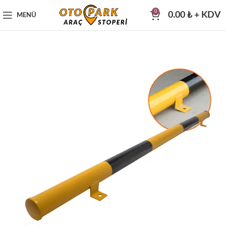
0
0.00
₺
+ KDV
MENÜ