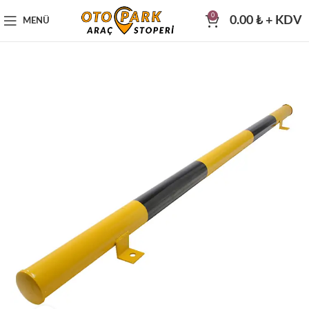
0
0.00
₺
+ KDV
MENÜ