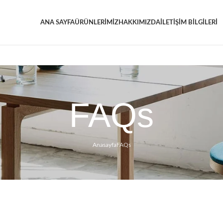
ANA SAYFA
ÜRÜNLERİMİZ
HAKKIMIZDA
İLETİŞİM BİLGİLERİ
FAQs
Anasayfa
FAQs
PAYMENT INFO