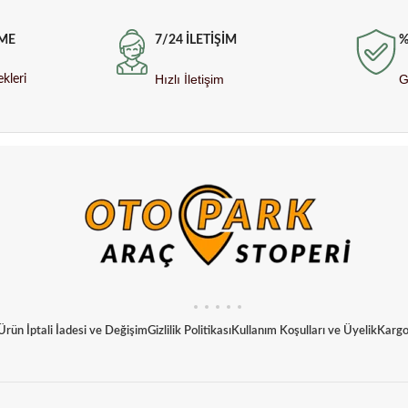
7/24 İLETİŞİM
%
ME
Hızlı İletişim
G
kleri
Ürün İptali İadesi ve Değişim
Gizlilik Politikası
Kullanım Koşulları ve Üyelik
Kargo