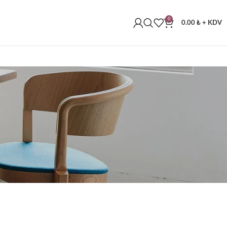
0
0.00
₺
+ KDV
RMATION