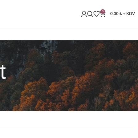
0
0.00
₺
+ KDV
t