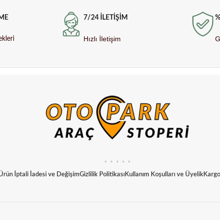
7/24 İLETİŞİM
%
ME
Hızlı İletişim
G
kleri
Ürün İptali İadesi ve Değişim
Gizlilik Politikası
Kullanım Koşulları ve Üyelik
Kargo