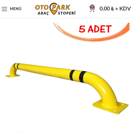
0
0.00
₺
+ KDV
MENÜ