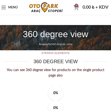
0
0.00
₺
+ KDV
MENÜ
360 degree view
Anasayfa
360 degree view
XTEMOS ELEMENTS
360 DEGREE VIEW
You can see 360 degree view for products on the single product
page also
0%
0%