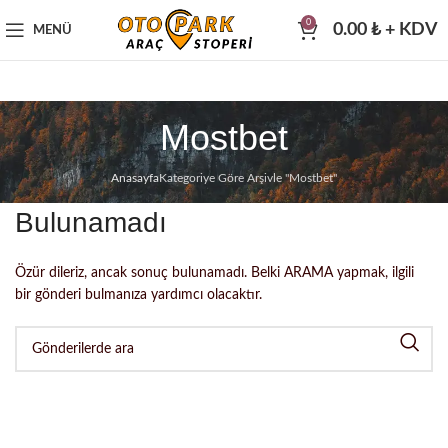
0
0.00
₺
+ KDV
MENÜ
Mostbet
Anasayfa
Kategoriye Göre Arşivle "Mostbet"
Bulunamadı
Özür dileriz, ancak sonuç bulunamadı. Belki ARAMA yapmak, ilgili
bir gönderi bulmanıza yardımcı olacaktır.